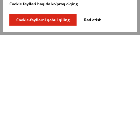
Cookie fayllari haqida ko'proq o'qing
Cookie-fayllarni qabul qiling
Rad etish
MANZIL
г, Katta Darxon Kochasi
Садыкова) 15, 100052,
Тоshkent,
Oʻzbekiston
TELEFON
+998 331 22 44 40
E-MAIL