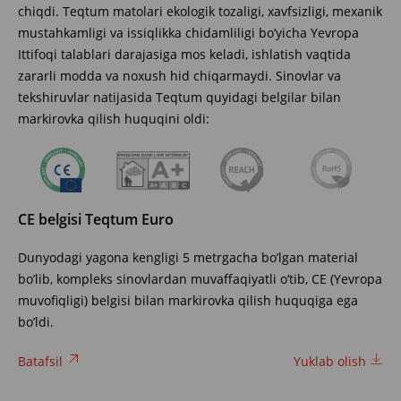
chiqdi.
Teqtum matolari ekologik tozaligi, xavfsizligi, mexanik
mustahkamligi va issiqlikka chidamliligi bo’yicha Yevropa
Ittifoqi talablari darajasiga mos keladi, ishlatish vaqtida
zararli modda va noxush hid chiqarmaydi. Sinovlar va
tekshiruvlar natijasida Teqtum quyidagi belgilar bilan
markirovka qilish huquqini oldi:
CE belgisi Teqtum Euro
Dunyodagi yagona kengligi 5 metrgacha bo’lgan material
bo’lib, kompleks sinovlardan muvaffaqiyatli o’tib, CE (Yevropa
muvofiqligi) belgisi bilan markirovka qilish huquqiga ega
bo’ldi.
Batafsil
Yuklab olish